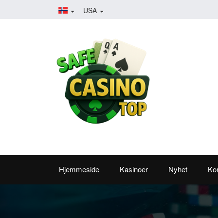
USA
Hjemmeside
Kasinoer
Nyhet
Ko