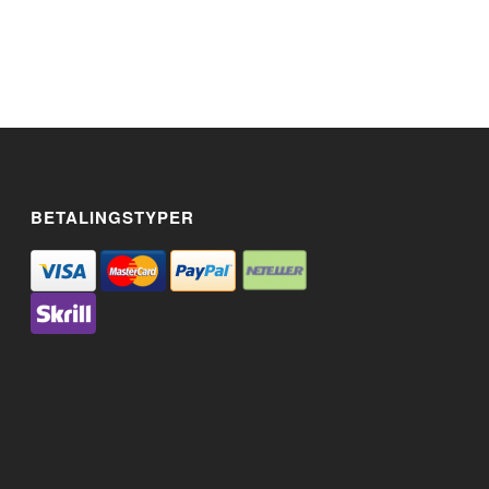
BETALINGSTYPER