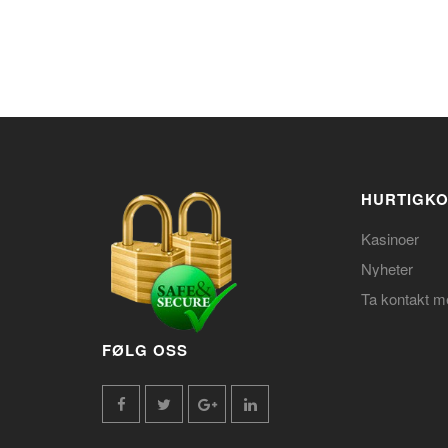
HURTIGK
Kasinoer
Nyheter
Ta kontakt m
FØLG OSS