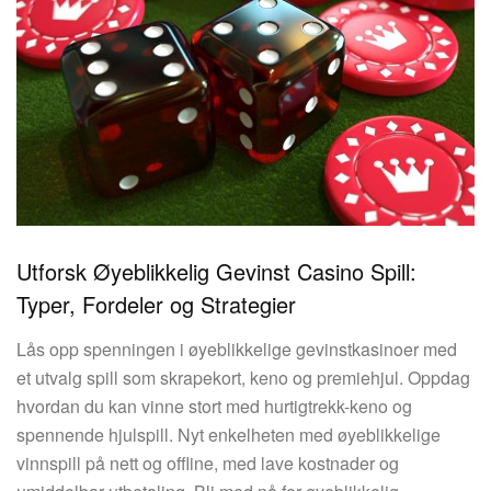
Utforsk Øyeblikkelig Gevinst Casino Spill:
Typer, Fordeler og Strategier
Lås opp spenningen i øyeblikkelige gevinstkasinoer med
et utvalg spill som skrapekort, keno og premiehjul. Oppdag
hvordan du kan vinne stort med hurtigtrekk-keno og
spennende hjulspill. Nyt enkelheten med øyeblikkelige
vinnspill på nett og offline, med lave kostnader og