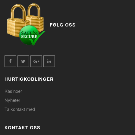
FØLG OSS
HURTIGKOBLINGER
Kasinoer
Nyheter
Ta kontakt med
KONTAKT OSS