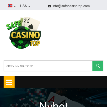
USA
info@safecasinotop.com
Nyhet