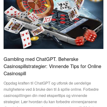
Gambling med ChatGPT. Beherske
Casinospillstrategier: Vinnende Tips for Online
Casinospill
Oppdag kraften til ChatGPT og utforsk de uendelige
mulighetene ved å bruke den til å spille online. Forbedre
casinospillingen din med eksperttips og vinnende
strategier. Lær hvordan du kan forbedre vinnersjansene