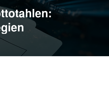
ttotahlen:
egien