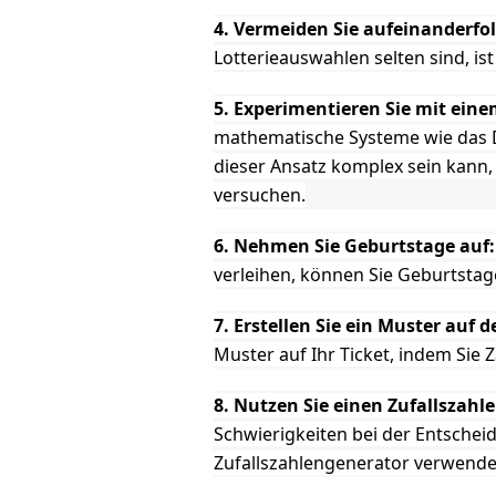
4. Vermeiden Sie aufeinanderfo
Lotterieauswahlen selten sind, is
5. Experimentieren Sie mit ei
mathematische Systeme wie das 
dieser Ansatz komplex sein kann,
versuchen.
6. Nehmen Sie Geburtstage auf
verleihen, können Sie Geburtsta
7. Erstellen Sie ein Muster auf d
Muster auf Ihr Ticket, indem Sie 
8. Nutzen Sie einen Zufallszah
Schwierigkeiten bei der Entsche
Zufallszahlengenerator verwenden