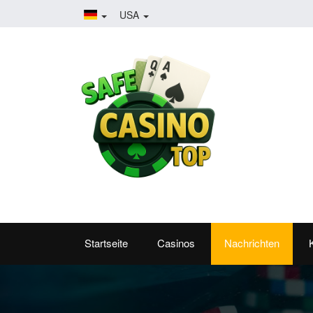
USA
Startseite
Casinos
Nachrichten