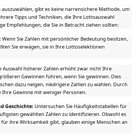
 auszuwählen, gibt es keine narrensichere Methode, um
hrere Tipps und Techniken, die Ihre Lottoauswahl
ge Empfehlungen, die Sie in Betracht ziehen sollten:
:
Wenn Sie Zahlen mit persönlicher Bedeutung besitzen,
lten Sie erwägen, sie in Ihre Lottoselektionen
e Auswahl höherer Zahlen erhöht zwar nicht Ihre
größeren Gewinnen führen, wenn Sie gewinnen. Dies
nschen dazu neigen, niedrigere Zahlen zu wählen. Durch
ie Ihre Gewinne mit weniger Personen.
nd Geschichte:
Untersuchen Sie Häufigkeitstabellen für
äufigsten gewählten Zahlen zu identifizieren. Obwohl es
 für ihre Wirksamkeit gibt, glauben einige Menschen an